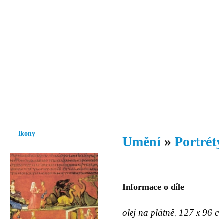
Vzrůst mravnosti a morálky je
nezbytnou podmínkou rozvoje
společnosti.
Úvod
Ikony
Hesychasmus
Umění
Knihovna
Hudba
Fot
Ikony
Umění
»
Portrét
Informace o díle
olej na plátně, 127 x 96 