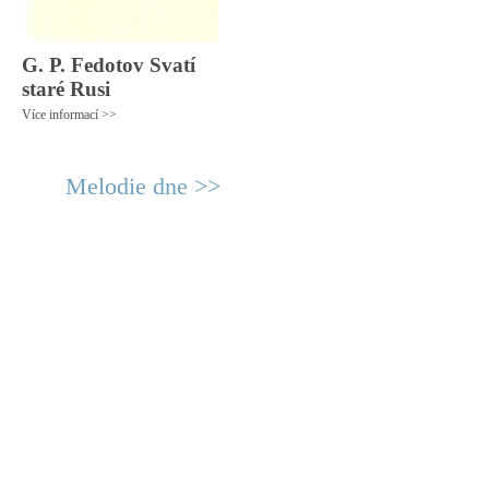
G. P. Fedotov Svatí
staré Rusi
Více informací >>
Melodie dne >>
© 2011 Rodon.CZ
Hlavní stránka
|
Knihovna
|
Uměn
Všechna práva vyhrazena
Podmínky užití
|
Mapa stránek
|
Kont