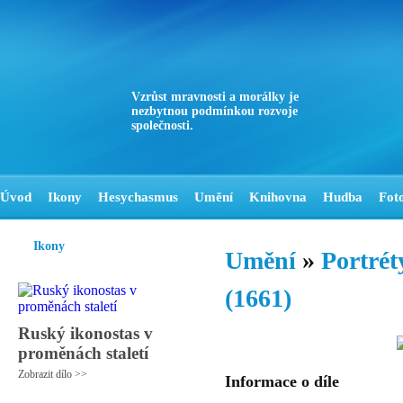
Vzrůst mravnosti a morálky je
nezbytnou podmínkou rozvoje
společnosti.
Úvod
Ikony
Hesychasmus
Umění
Knihovna
Hudba
Fot
Ikony
Umění
»
Portrét
(1661)
Ruský ikonostas v
proměnách staletí
Zobrazit dílo >>
Informace o díle