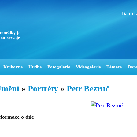
Daniil
 morálky je
ou rozvoje
Knihovna
Hudba
Fotogalerie
Videogalerie
Témata
Dop
mění
»
Portréty
»
Petr Bezruč
formace o díle