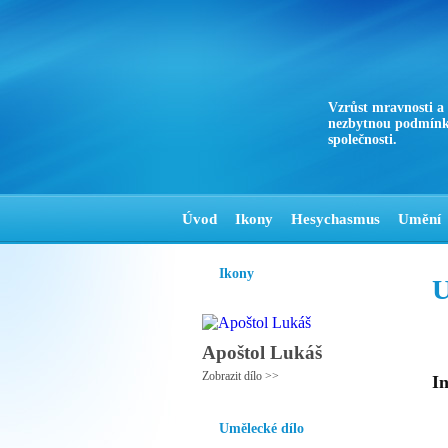
Vzrůst mravnosti a
nezbytnou podmínk
společnosti.
Úvod
Ikony
Hesychasmus
Umění
Ikony
U
Apoštol Lukáš
Zobrazit dílo >>
In
Umělecké dílo