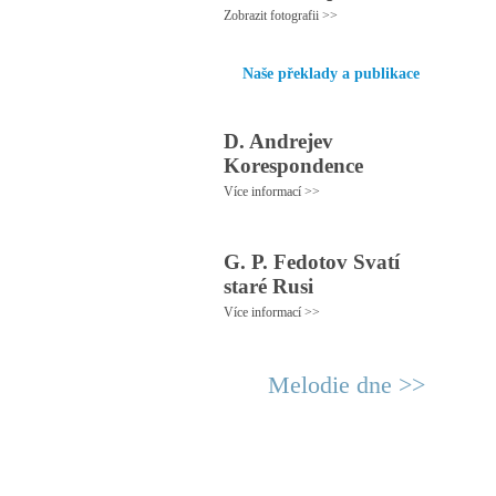
Zobrazit fotografii >>
Naše překlady a publikace
D. Andrejev
Korespondence
Více informací >>
G. P. Fedotov Svatí
staré Rusi
Více informací >>
Melodie dne >>
© 2011 Rodon.CZ
Hl