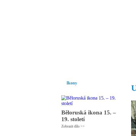
Vzrůst mravnosti a
nezbytnou podmínk
společnosti.
Úvod
Ikony
Hesychasmus
Umění
Ikony
U
Běloruská ikona 15. –
19. století
Zobrazit dílo >>