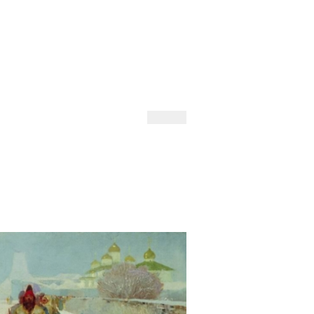
 Andrejev
Fond Daniila Andrejeva
oručujeme
Naše knihovna