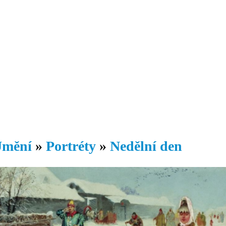
Daniil
 morálky je
ou rozvoje
Knihovna
Hudba
Fotogalerie
Videogalerie
Témata
Dop
mění
»
Portréty
»
Nedělní den