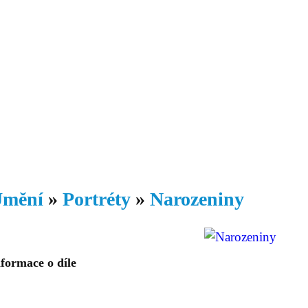
Daniil
 morálky je
ou rozvoje
Knihovna
Hudba
Fotogalerie
Videogalerie
Témata
Dop
mění
»
Portréty
»
Narozeniny
formace o díle