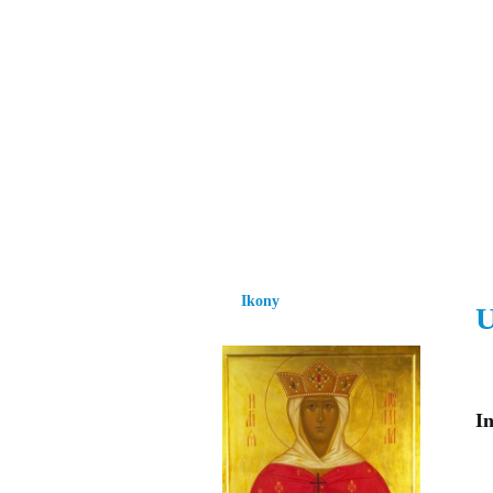
Vzrůst mravnosti a
nezbytnou podmínk
společnosti.
Úvod
Ikony
Hesychasmus
Umění
Ikony
U
In