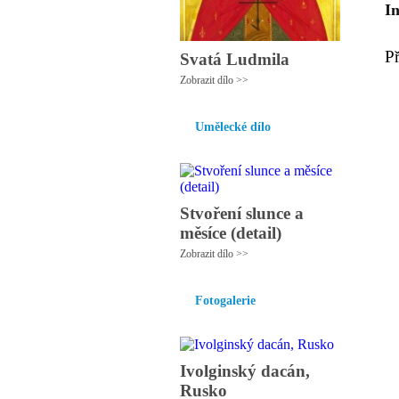
I
P
Svatá Ludmila
Zobrazit dílo >>
Umělecké dílo
Stvoření slunce a
měsíce (detail)
Zobrazit dílo >>
Fotogalerie
Ivolginský dacán,
Rusko