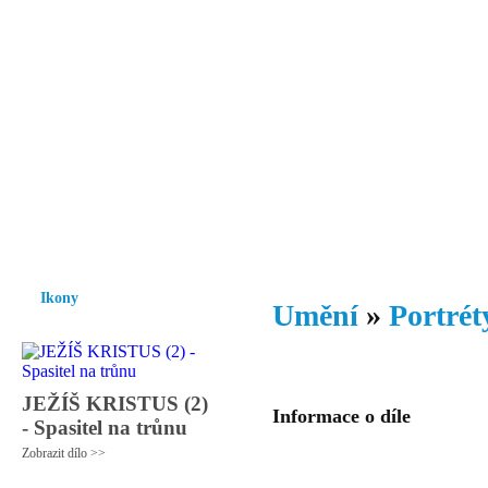
Vzrůst mravnosti a morálky je
nezbytnou podmínkou rozvoje
společnosti.
Úvod
Ikony
Hesychasmus
Umění
Knihovna
Hudba
Fot
Ikony
Umění
»
Portrét
JEŽÍŠ KRISTUS (2)
Informace o díle
- Spasitel na trůnu
Zobrazit dílo >>