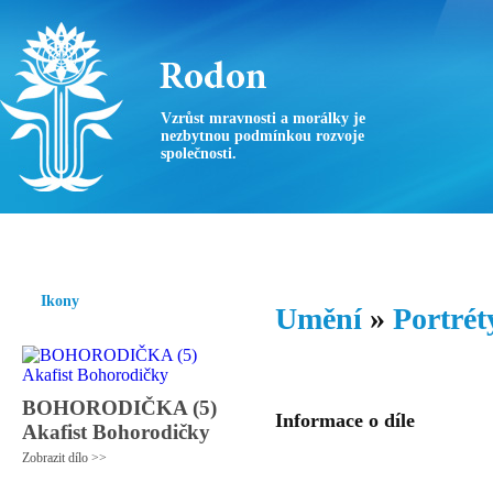
Vzrůst mravnosti a morálky je
nezbytnou podmínkou rozvoje
společnosti.
Úvod
Ikony
Hesychasmus
Umění
Knihovna
Hudba
Fot
Ikony
Umění
»
Portrét
BOHORODIČKA (5)
Informace o díle
Akafist Bohorodičky
Zobrazit dílo >>