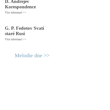
D. Andrejev
Korespondence
Více informací >>
G. P. Fedotov Svatí
staré Rusi
Více informací >>
Melodie dne >>
© 2011 Rodon.CZ
Hlavní stránka
|
Knihovna
|
Uměn
Všechna práva vyhrazena
Podmínky užití
|
Mapa stránek
|
Kont