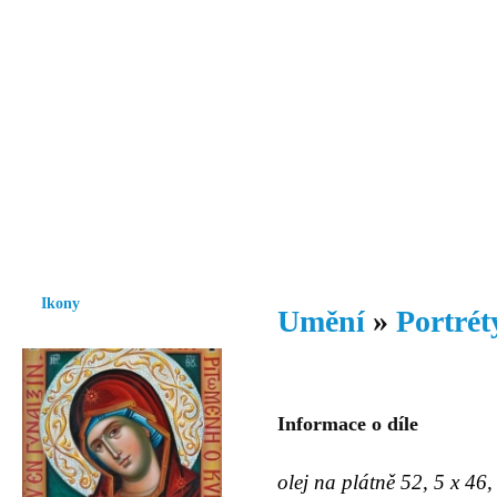
Vzrůst mravnosti a morálky je
nezbytnou podmínkou rozvoje
společnosti.
Úvod
Ikony
Hesychasmus
Umění
Knihovna
Hudba
Fot
Ikony
Umění
»
Portrét
Informace o díle
olej na plátně 52, 5 x 46,