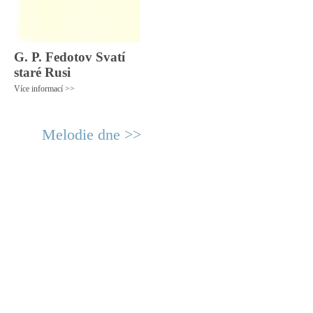
G. P. Fedotov Svatí
staré Rusi
Více informací >>
Melodie dne >>
© 2011 Rodon.CZ
Hlavní stránka
|
Knihovna
|
Uměn
Všechna práva vyhrazena
Podmínky užití
|
Mapa stránek
|
Kont