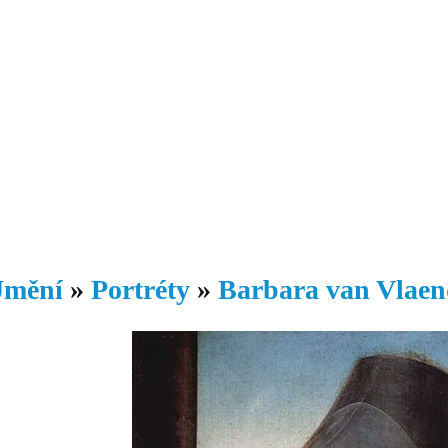
Daniil
 morálky je
ou rozvoje
Knihovna
Hudba
Fotogalerie
Videogalerie
Témata
Dop
mění
»
Portréty
»
Barbara van Vlae