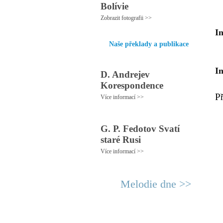
Bolívie
Zobrazit fotografii >>
In
Naše překlady a publikace
I
D. Andrejev
Korespondence
P
Více informací >>
G. P. Fedotov Svatí
staré Rusi
Více informací >>
Melodie dne >>