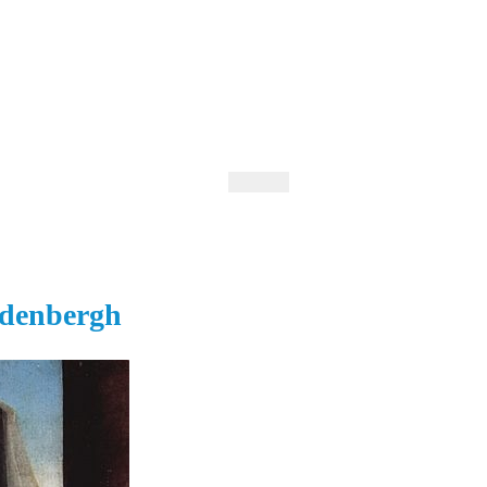
 Andrejev
Fond Daniila Andrejeva
oručujeme
Naše knihovna
ndenbergh