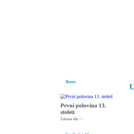
Vzrůst mravnosti a
nezbytnou podmínk
společnosti.
Úvod
Ikony
Hesychasmus
Umění
Ikony
U
První polovina 13.
století
Zobrazit dílo >>