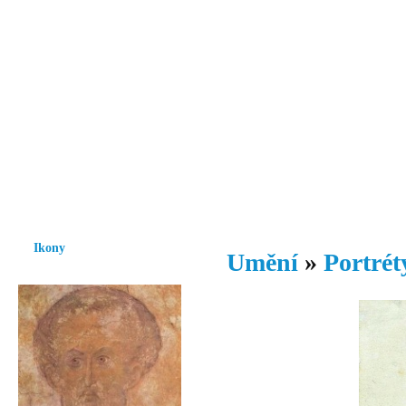
Vzrůst mravnosti a morálky je
nezbytnou podmínkou rozvoje
společnosti.
Úvod
Ikony
Hesychasmus
Umění
Knihovna
Hudba
Fot
Ikony
Umění
»
Portrét