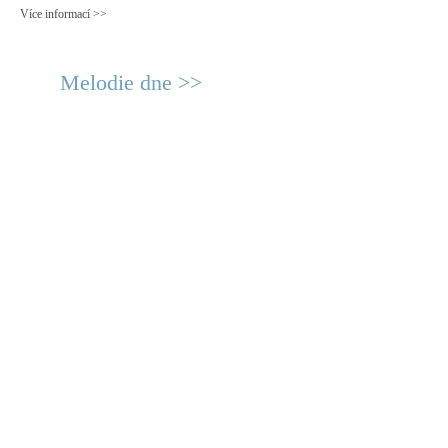
Více informací >>
Melodie dne >>
© 2011 Rodon.CZ
Hlavní stránka
|
Knihovna
|
Uměn
Všechna práva vyhrazena
Podmínky užití
|
Mapa stránek
|
Kont