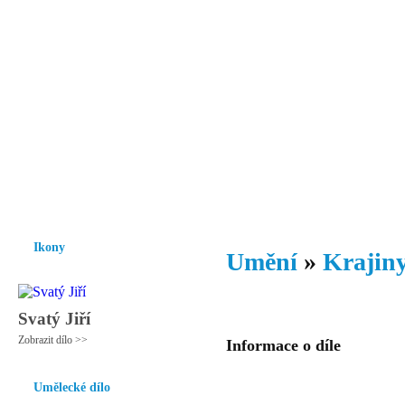
Vzrůst mravnosti a morálky je
nezbytnou podmínkou rozvoje
společnosti.
Úvod
Ikony
Hesychasmus
Umění
Knihovna
Hudba
Fot
Ikony
Umění
»
Krajiny
Svatý Jiří
Zobrazit dílo >>
Informace o díle
Umělecké dílo