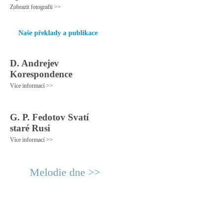
Zobrazit fotografii >>
Naše překlady a publikace
D. Andrejev
Korespondence
Více informací >>
G. P. Fedotov Svatí
staré Rusi
Více informací >>
Melodie dne >>
© 2011 Rodon.CZ
Hlavní stránka
|
Knihovna
|
Uměn