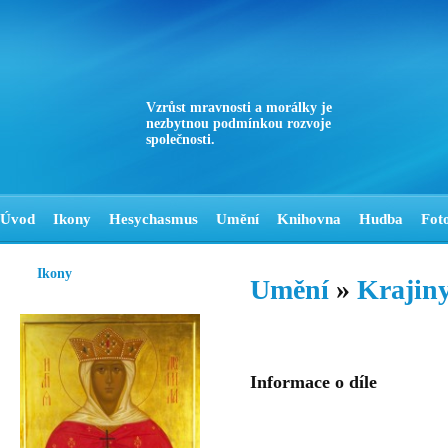
Vzrůst mravnosti a morálky je
nezbytnou podmínkou rozvoje
společnosti.
Úvod
Ikony
Hesychasmus
Umění
Knihovna
Hudba
Fot
Ikony
Umění
»
Krajiny
Informace o díle