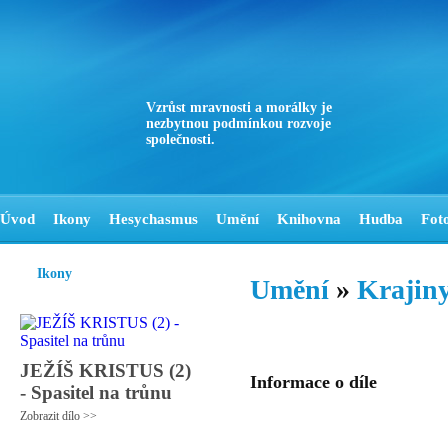
Vzrůst mravnosti a morálky je
nezbytnou podmínkou rozvoje
společnosti.
Úvod
Ikony
Hesychasmus
Umění
Knihovna
Hudba
Fot
Ikony
Umění
»
Krajiny
JEŽÍŠ KRISTUS (2)
Informace o díle
- Spasitel na trůnu
Zobrazit dílo >>