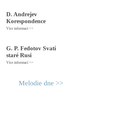
D. Andrejev
Korespondence
Více informací >>
G. P. Fedotov Svatí
staré Rusi
Více informací >>
Melodie dne >>
© 2011 Rodon.CZ
Hlavní stránka
|
Knihovna
|
Uměn
Všechna práva vyhrazena
Podmínky užití
|
Mapa stránek
|
Kont