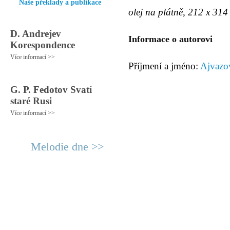
Naše překlady a publikace
olej na plátně, 212 x 31
D. Andrejev
Informace o autorovi
Korespondence
Více informací >>
Příjmení a jméno:
Ajvazov
G. P. Fedotov Svatí
staré Rusi
Více informací >>
Melodie dne >>
© 2011 Rodon.CZ
Hlavní stránka
|
Knihovna
|
Uměn
Všechna práva vyhrazena
Podmínky užití
|
Mapa stránek
|
Kont