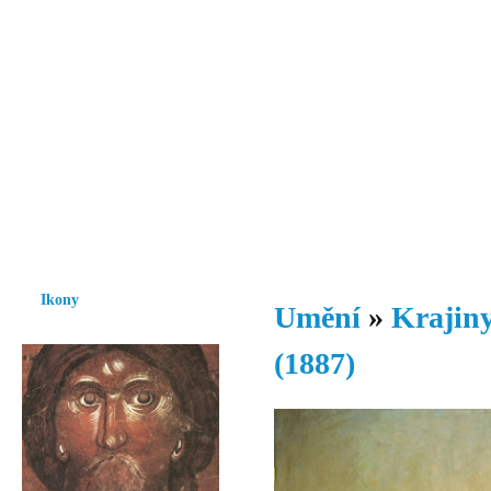
Vzrůst mravnosti a morálky je
nezbytnou podmínkou rozvoje
společnosti.
Úvod
Ikony
Hesychasmus
Umění
Knihovna
Hudba
Fot
Ikony
Umění
»
Krajiny
(1887)