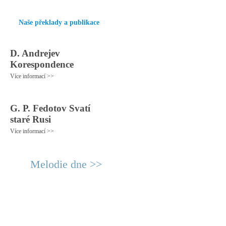
Naše překlady a publikace
D. Andrejev
Korespondence
Více informací >>
G. P. Fedotov Svatí
staré Rusi
Více informací >>
Melodie dne >>
© 2011 Rodon.CZ
Hlavní stránka
|
Knihovna
|
Uměn
Všechna práva vyhrazena
Podmínky užití
|
Mapa stránek
|
Kont