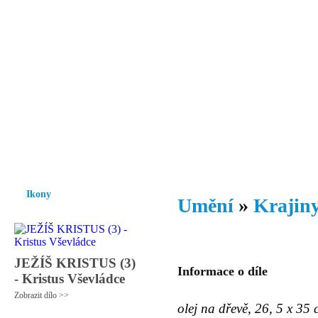
Vzrůst mravnosti a morálky je
nezbytnou podmínkou rozvoje
společnosti.
Úvod
Ikony
Hesychasmus
Umění
Knihovna
Hudba
Fot
Ikony
Umění
»
Krajiny
JEŽÍŠ KRISTUS (3)
Informace o díle
- Kristus Vševládce
Zobrazit dílo >>
olej na dřevě, 26, 5 x 35