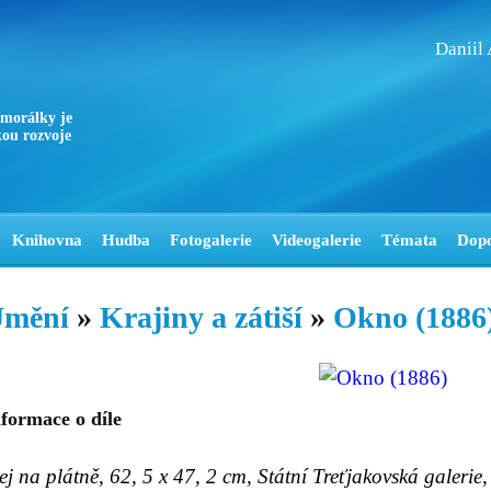
Daniil
 morálky je
ou rozvoje
Knihovna
Hudba
Fotogalerie
Videogalerie
Témata
Dop
mění
»
Krajiny a zátiší
»
Okno (1886
formace o díle
ej na plátně, 62, 5 x 47, 2 cm, Státní Treťjakovská galeri