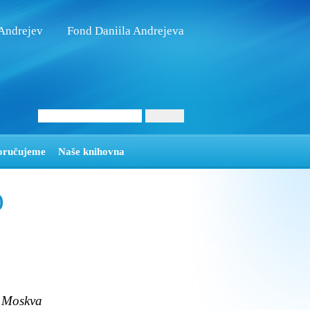
 Andrejev
Fond Daniila Andrejeva
oručujeme
Naše knihovna
)
e, Moskva