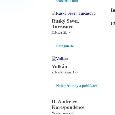
Umělecké dílo
I
Ruský Sever,
P
Turčasovo
Zobrazit dílo >>
Fotogalerie
Vulkán
Zobrazit fotografii >>
Naše překlady a publikace
D. Andrejev
Korespondence
Více informací >>