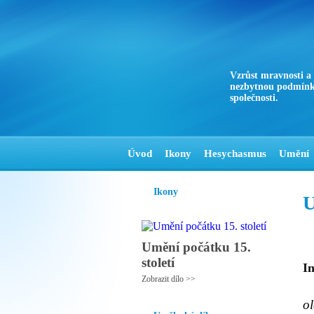
Vzrůst mravnosti a
nezbytnou podmínk
společnosti.
Úvod
Ikony
Hesychasmus
Umění
Ikony
U
Umění počátku 15.
století
In
Zobrazit dílo >>
ol