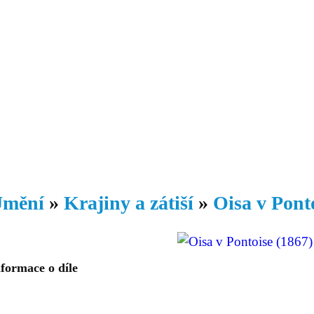
Daniil
 morálky je
ou rozvoje
Knihovna
Hudba
Fotogalerie
Videogalerie
Témata
Dop
mění
»
Krajiny a zátiší
»
Oisa v Pont
formace o díle