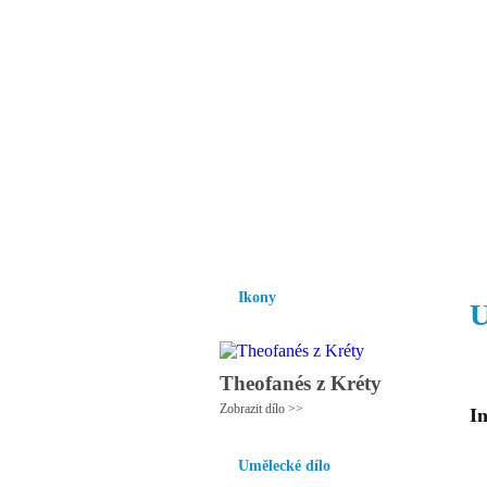
Vzrůst mravnosti a
nezbytnou podmínk
společnosti.
Úvod
Ikony
Hesychasmus
Umění
Ikony
U
Theofanés z Kréty
Zobrazit dílo >>
In
Umělecké dílo