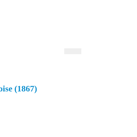
 Andrejev
Fond Daniila Andrejeva
oručujeme
Naše knihovna
oise (1867)