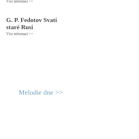
Více informací >>
G. P. Fedotov Svatí
staré Rusi
Více informací >>
Melodie dne >>
© 2011 Rodon.CZ
Hlavní stránka
|
Knihovna
|
Uměn
Všechna práva vyhrazena
Podmínky užití
|
Mapa stránek
|
Kont