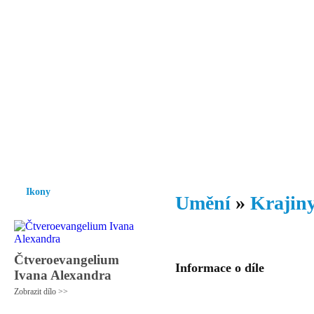
Vzrůst mravnosti a morálky je
nezbytnou podmínkou rozvoje
společnosti.
Úvod
Ikony
Hesychasmus
Umění
Knihovna
Hudba
Fot
Ikony
Umění
»
Krajiny
Čtveroevangelium
Informace o díle
Ivana Alexandra
Zobrazit dílo >>