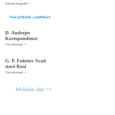
Zobrazit fotografii >>
Naše překlady a publikace
D. Andrejev
Korespondence
Více informací >>
G. P. Fedotov Svatí
staré Rusi
Více informací >>
Melodie dne >>
© 2011 Rodon.CZ
Hlavní stránka
|
Knihovna
|
Uměn