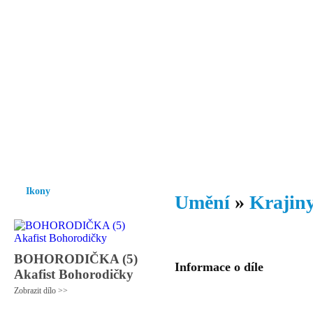
Vzrůst mravnosti a morálky je
nezbytnou podmínkou rozvoje
společnosti.
Úvod
Ikony
Hesychasmus
Umění
Knihovna
Hudba
Fot
Ikony
Umění
»
Krajiny
BOHORODIČKA (5)
Informace o díle
Akafist Bohorodičky
Zobrazit dílo >>