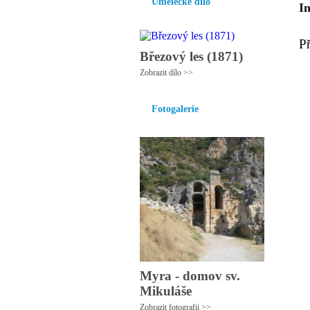
Umělecké dílo
I
P
Březový les (1871)
Zobrazit dílo >>
Fotogalerie
Myra - domov sv.
Mikuláše
Zobrazit fotografii >>