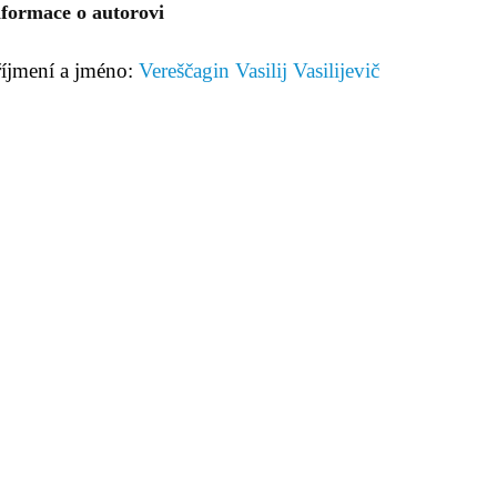
nformace o autorovi
říjmení a jméno:
Vereščagin Vasilij Vasilijevič