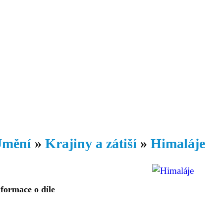
Daniil
 morálky je
ou rozvoje
Knihovna
Hudba
Fotogalerie
Videogalerie
Témata
Dop
mění
»
Krajiny a zátiší
»
Himaláje
formace o díle