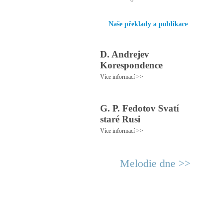
Naše překlady a publikace
D. Andrejev
Korespondence
Více informací >>
G. P. Fedotov Svatí
staré Rusi
Více informací >>
Melodie dne >>
© 2011 Rodon.CZ
Hl
Všechna práva vyhrazena
Pod