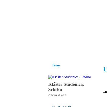
Vzrůst mravnosti a
nezbytnou podmínk
společnosti.
Úvod
Ikony
Hesychasmus
Umění
Ikony
U
Klášter Studenica,
Srbsko
In
Zobrazit dílo >>