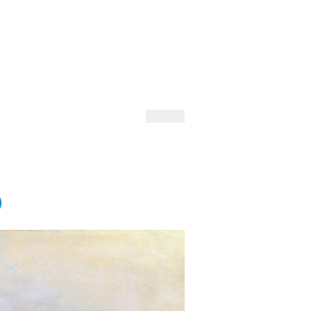
 Andrejev
Fond Daniila Andrejeva
oručujeme
Naše knihovna
)