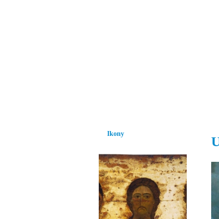
Vzrůst mravnosti a
nezbytnou podmínk
společnosti.
Úvod
Ikony
Hesychasmus
Umění
Ikony
U