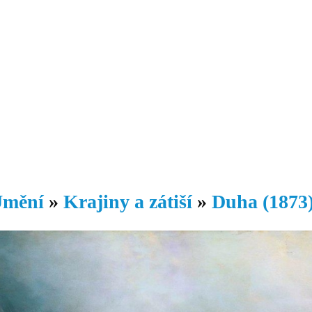
Daniil
 morálky je
ou rozvoje
Knihovna
Hudba
Fotogalerie
Videogalerie
Témata
Dop
mění
»
Krajiny a zátiší
»
Duha (1873