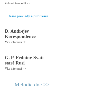
Zobrazit fotografii >>
Naše překlady a publikace
D. Andrejev
Korespondence
Více informací >>
G. P. Fedotov Svatí
staré Rusi
Více informací >>
Melodie dne >>
© 2011 Rodon.CZ
Hlavní stránka
|
Knihovna
|
Uměn