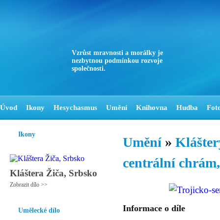
Vzrůst mravnosti a morálky je
nezbytnou podmínkou rozvoje
společnosti.
Úvod
Ikony
Hesychasmus
Umění
Knihovna
Hudba
Fot
Ikony
Umění
»
Klášter
centrální chrám,
Kláštera Žiča, Srbsko
Zobrazit dílo >>
Informace o díle
Umělecké dílo