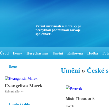
Vzrůst mravnosti a morálky je
nezbytnou podmínkou rozvoje
společnosti.
Úvod
Ikony
Hesychasmus
Umění
Knihovna
Hudba
Fot
Ikony
Umění
»
České s
Evangelista Marek
Zobrazit dílo >>
Mistr Theodorik
Umělecké dílo
Prorok