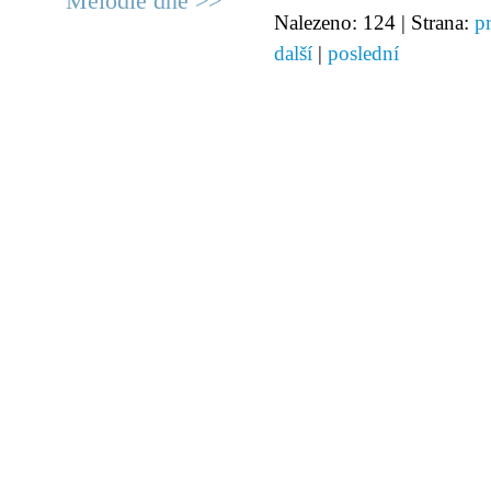
Melodie dne >>
Nalezeno: 124 | Strana:
p
další
|
poslední
© 2011 Rodon.CZ
Hlavní stránka
|
Knihovna
|
Uměn
Všechna práva vyhrazena
Podmínky užití
|
Mapa stránek
|
Kont