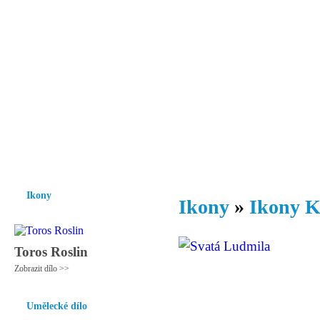
Vzrůst mravnosti a morálky je
nezbytnou podmínkou rozvoje
společnosti.
Úvod
Ikony
Hesychasmus
Umění
Knihovna
Hudba
Fot
Ikony
Ikony
»
Ikony K
Toros Roslin
Zobrazit dílo >>
Umělecké dílo