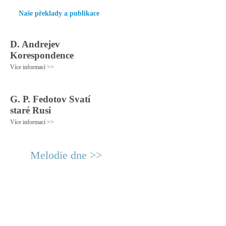
Naše překlady a publikace
D. Andrejev
Korespondence
Více informací >>
G. P. Fedotov Svatí
staré Rusi
Více informací >>
Melodie dne >>
© 2011 Rodon.CZ
Hlavní stránka
|
Knihovna
|
Uměn
Všechna práva vyhrazena
Podmínky užití
|
Mapa stránek
|
Kont