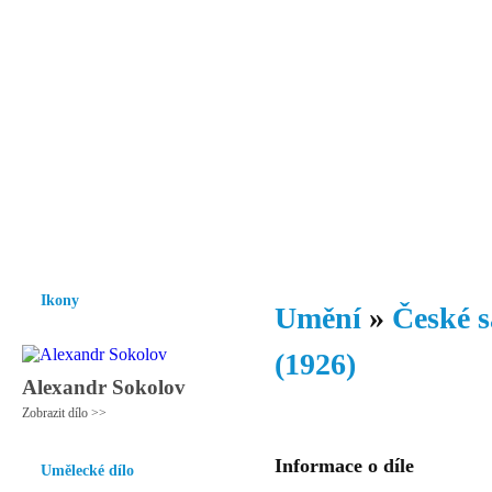
Vzrůst mravnosti a morálky je
nezbytnou podmínkou rozvoje
společnosti.
Úvod
Ikony
Hesychasmus
Umění
Knihovna
Hudba
Fot
Ikony
Umění
»
České s
(1926)
Alexandr Sokolov
Zobrazit dílo >>
Informace o díle
Umělecké dílo