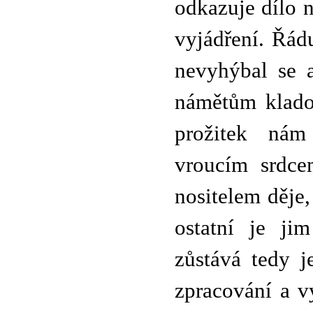
odkazuje dílo 
vyjádření. Řád
nevyhýbal se 
námětům kladou
prožitek nám 
vroucím srdcem
nositelem děje
ostatní je ji
zůstává tedy j
zpracování a v