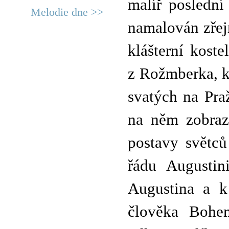
malíř poslední 
Melodie dne >>
namalován zřej
klášterní koste
z Rožmberka, k
svatých na Pra
na něm zobraze
postavy světců
řádu Augustin
Augustina a k
člověka Bohem