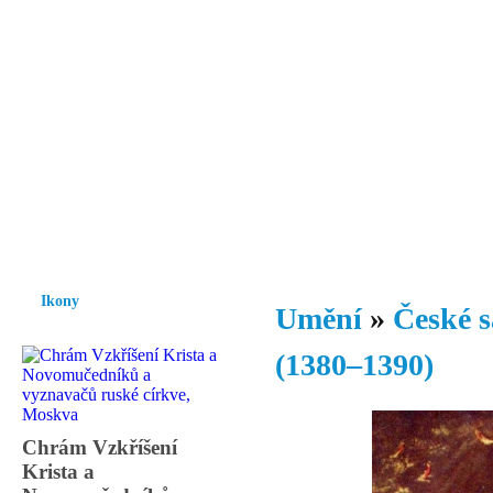
Vzrůst mravnosti a morálky je
nezbytnou podmínkou rozvoje
společnosti.
Úvod
Ikony
Hesychasmus
Umění
Knihovna
Hudba
Fot
Ikony
Umění
»
České s
(1380–1390)
Chrám Vzkříšení
Krista a