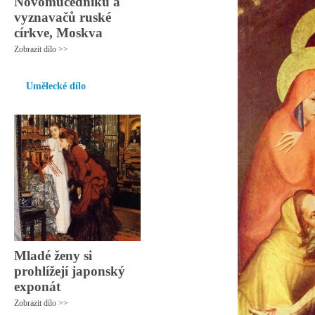
Novomučedníků a
vyznavačů ruské
církve, Moskva
Zobrazit dílo >>
Umělecké dílo
Mladé ženy si
prohlížejí japonský
exponát
Zobrazit dílo >>