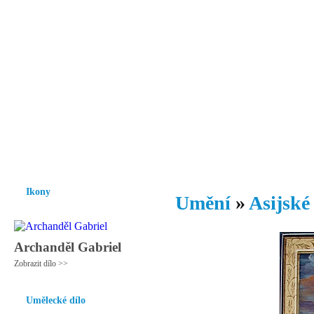
Vzrůst mravnosti a morálky je
nezbytnou podmínkou rozvoje
společnosti.
Úvod
Ikony
Hesychasmus
Umění
Knihovna
Hudba
Fot
Ikony
Umění
»
Asijské
Archanděl Gabriel
Zobrazit dílo >>
Umělecké dílo