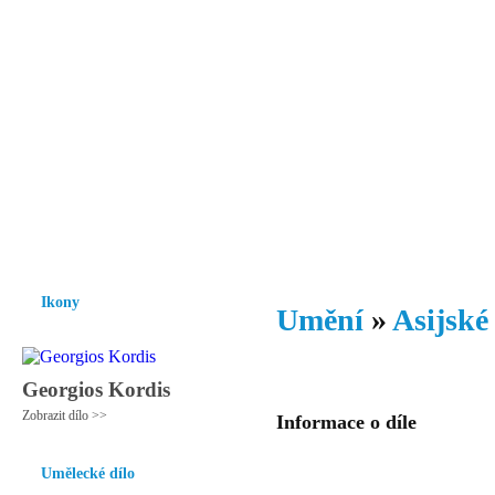
Vzrůst mravnosti a morálky je
nezbytnou podmínkou rozvoje
společnosti.
Úvod
Ikony
Hesychasmus
Umění
Knihovna
Hudba
Fot
Ikony
Umění
»
Asijské
Georgios Kordis
Zobrazit dílo >>
Informace o díle
Umělecké dílo