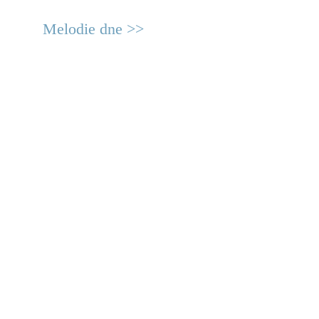
Melodie dne >>
© 2011 Rodon.CZ
Hlavní stránka
|
Knihovna
|
Uměn
Všechna práva vyhrazena
Podmínky užití
|
Mapa stránek
|
Kont