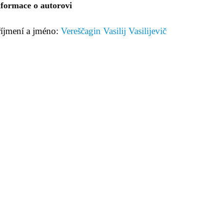
nformace o autorovi
říjmení a jméno:
Vereščagin Vasilij Vasilijevič