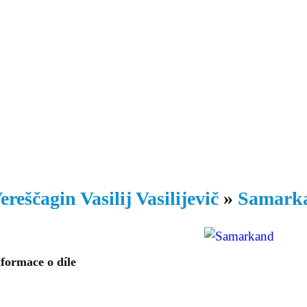
Daniil
 morálky je
ou rozvoje
Knihovna
Hudba
Fotogalerie
Videogalerie
Témata
Dop
ereščagin Vasilij Vasilijevič
»
Samark
formace o díle