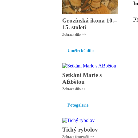
I
P
Gruzínská ikona 10.–
15. století
Zobrazit dílo >>
Umělecké dílo
Setkání Marie s
Alžbětou
Zobrazit dílo >>
Fotogalerie
Tichý rybolov
Zobrazit fotografii >>