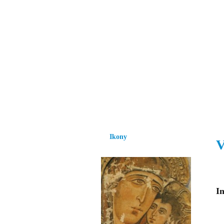
Vzrůst mravnosti a
nezbytnou podmínk
společnosti.
Úvod
Ikony
Hesychasmus
Umění
Ikony
V
In