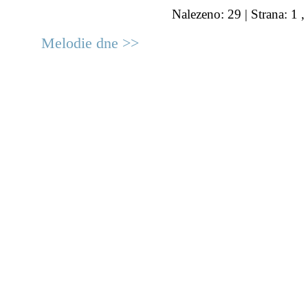
Nalezeno: 29 | Strana: 1 ,
Melodie dne >>
© 2011 Rodon.CZ
Hlavní stránka
|
Knihovna
|
Uměn
Všechna práva vyhrazena
Podmínky užití
|
Mapa stránek
|
Kont