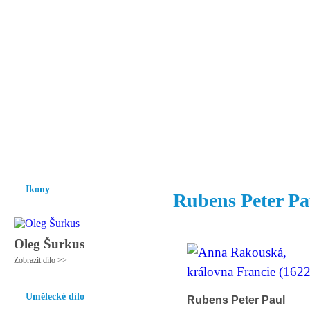
Vzrůst mravnosti a morálky je
nezbytnou podmínkou rozvoje
společnosti.
Úvod
Ikony
Hesychasmus
Umění
Knihovna
Hudba
Fot
Ikony
Rubens Peter Pa
Oleg Šurkus
Zobrazit dílo >>
Umělecké dílo
Rubens Peter Paul