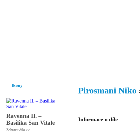
Vzrůst mravnosti a morálky je
nezbytnou podmínkou rozvoje
společnosti.
Úvod
Ikony
Hesychasmus
Umění
Knihovna
Hudba
Fot
Ikony
Pirosmani Niko
Ravenna II. –
Informace o díle
Basilika San Vitale
Zobrazit dílo >>