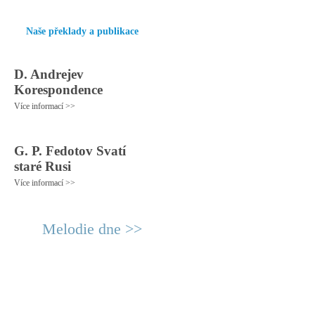
Naše překlady a publikace
D. Andrejev
Korespondence
Více informací >>
G. P. Fedotov Svatí
staré Rusi
Více informací >>
Melodie dne >>
© 2011 Rodon.CZ
Hlavní stránka
|
Knihovna
|
Uměn
Všechna práva vyhrazena
Podmínky užití
|
Mapa stránek
|
Kont