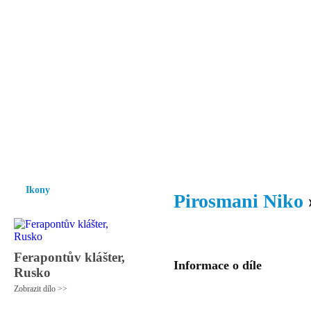
Vzrůst mravnosti a morálky je
nezbytnou podmínkou rozvoje
společnosti.
Úvod
Ikony
Hesychasmus
Umění
Knihovna
Hudba
Fot
Ikony
Pirosmani Niko
Ferapontův klášter,
Informace o díle
Rusko
Zobrazit dílo >>