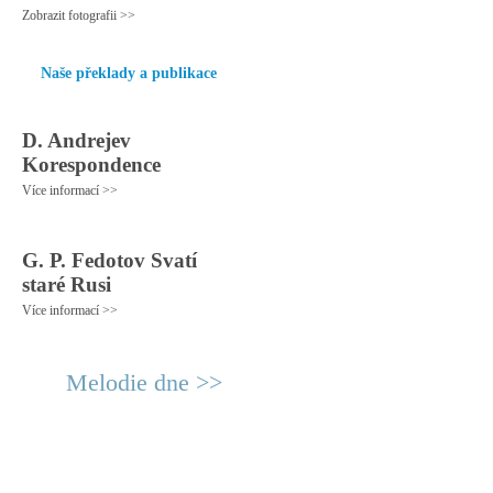
Zobrazit fotografii >>
Naše překlady a publikace
D. Andrejev
Korespondence
Více informací >>
G. P. Fedotov Svatí
staré Rusi
Více informací >>
Melodie dne >>
© 2011 Rodon.CZ
Hlavní stránka
|
Knihovna
|
Uměn