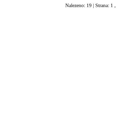
Nalezeno: 19 | Strana: 1 ,
© 2011 Rodon.CZ
Hlavní stránka
|
Knihovna
|
Uměn
Všechna práva vyhrazena
Podmínky užití
|
Mapa stránek
|
Kont