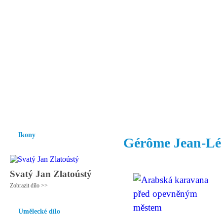
Vzrůst mravnosti a morálky je
nezbytnou podmínkou rozvoje
společnosti.
Úvod
Ikony
Hesychasmus
Umění
Knihovna
Hudba
Fot
Ikony
Gérôme Jean-L
Svatý Jan Zlatoústý
Zobrazit dílo >>
Umělecké dílo