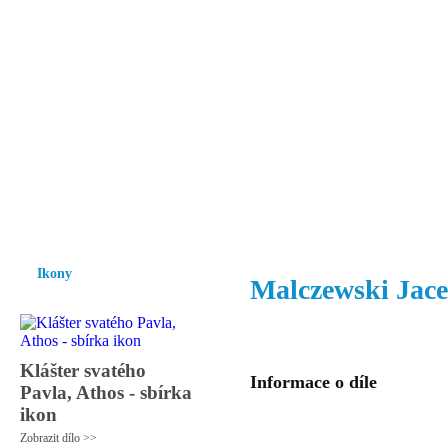
Vzrůst mravnosti a morálky je
nezbytnou podmínkou rozvoje
společnosti.
Úvod
Ikony
Hesychasmus
Umění
Knihovna
Hudba
Fot
Ikony
Malczewski Jac
Klášter svatého
Informace o díle
Pavla, Athos - sbírka
ikon
Zobrazit dílo >>