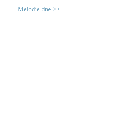
Melodie dne >>
© 2011 Rodon.CZ
Hlavní stránka
|
Knihovna
|
Uměn
Všechna práva vyhrazena
Podmínky užití
|
Mapa stránek
|
Kont