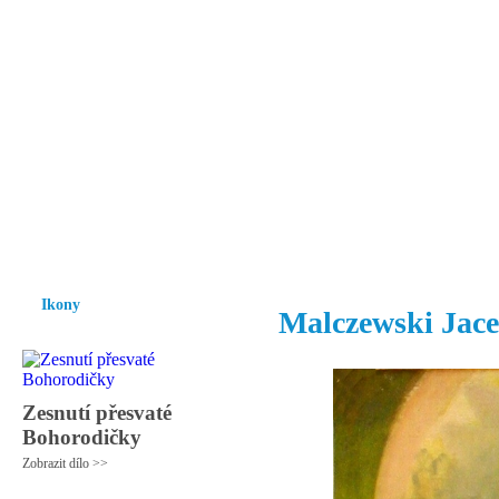
Vzrůst mravnosti a morálky je
nezbytnou podmínkou rozvoje
společnosti.
Úvod
Ikony
Hesychasmus
Umění
Knihovna
Hudba
Fot
Ikony
Malczewski Jac
Zesnutí přesvaté
Bohorodičky
Zobrazit dílo >>