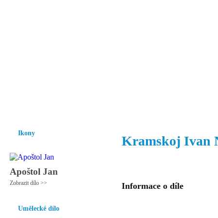
Vzrůst mravnosti a morálky je
nezbytnou podmínkou rozvoje
společnosti.
Úvod
Ikony
Hesychasmus
Umění
Knihovna
Hudba
Fot
Ikony
Kramskoj Ivan 
Apoštol Jan
Zobrazit dílo >>
Informace o díle
Umělecké dílo