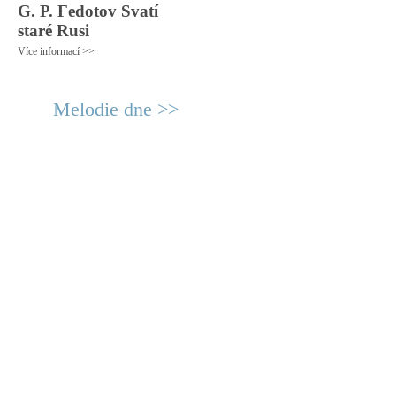
G. P. Fedotov Svatí
staré Rusi
Více informací >>
Melodie dne >>
© 2011 Rodon.CZ
Hlavní stránka
|
Knihovna
|
Uměn
Všechna práva vyhrazena
Podmínky užití
|
Mapa stránek
|
Kont