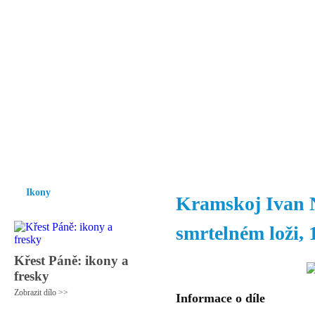
Vzrůst mravnosti a morálky je
nezbytnou podmínkou rozvoje
společnosti.
Úvod
Ikony
Hesychasmus
Umění
Knihovna
Hudba
Fot
Ikony
Kramskoj Ivan 
smrtelném loži, 
Křest Páně: ikony a
fresky
Zobrazit dílo >>
Informace o díle