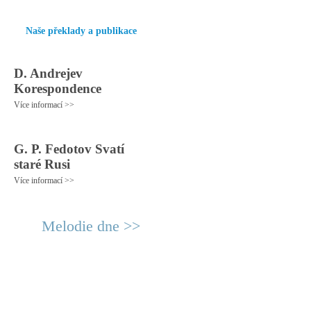
Naše překlady a publikace
D. Andrejev
Korespondence
Více informací >>
G. P. Fedotov Svatí
staré Rusi
Více informací >>
Melodie dne >>
© 2011 Rodon.CZ
Hlavní stránka
|
Knihovna
|
Uměn
Všechna práva vyhrazena
Podmínky užití
|
Mapa stránek
|
Kont