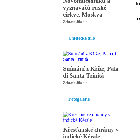
Novomučedníků a
I
vyznavačů ruské
církve, Moskva
P
Zobrazit dílo >>
Umělecké dílo
Snímání z Kříže, Pala
di Santa Trinità
Zobrazit dílo >>
Fotogalerie
Křesťanské chrámy v
indické Kérale