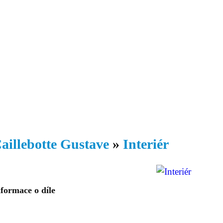
Daniil
 morálky je
ou rozvoje
Knihovna
Hudba
Fotogalerie
Videogalerie
Témata
Dop
aillebotte Gustave
»
Interiér
formace o díle