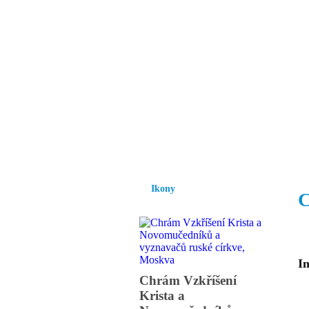
Vzrůst mravnosti a
nezbytnou podmínk
společnosti.
Úvod
Ikony
Hesychasmus
Umění
Ikony
C
In
Chrám Vzkříšení
Krista a