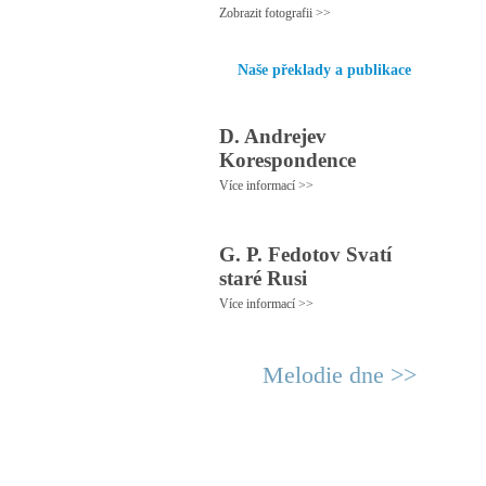
Zobrazit fotografii >>
Naše překlady a publikace
D. Andrejev
Korespondence
Více informací >>
G. P. Fedotov Svatí
staré Rusi
Více informací >>
Melodie dne >>
© 2011 Rodon.CZ
Hl