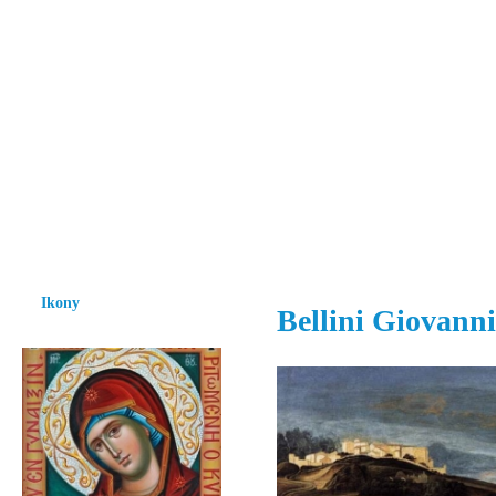
Vzrůst mravnosti a morálky je
nezbytnou podmínkou rozvoje
společnosti.
Úvod
Ikony
Hesychasmus
Umění
Knihovna
Hudba
Fot
Ikony
Bellini Giovanni