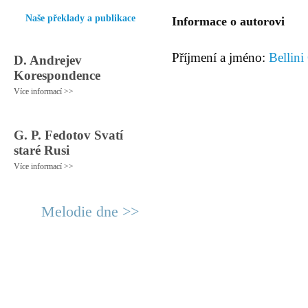
Naše překlady a publikace
Informace o autorovi
Příjmení a jméno:
Bellini
D. Andrejev
Korespondence
Více informací >>
G. P. Fedotov Svatí
staré Rusi
Více informací >>
Melodie dne >>
© 2011 Rodon.CZ
Hlavní stránka
|
Knihovna
|
Uměn
Všechna práva vyhrazena
Podmínky užití
|
Mapa stránek
|
Kont