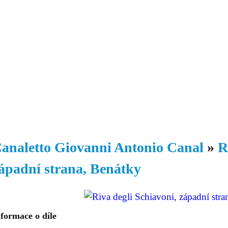
Daniil
 morálky je
ou rozvoje
Knihovna
Hudba
Fotogalerie
Videogalerie
Témata
Dop
analetto Giovanni Antonio Canal
»
R
ápadní strana, Benátky
formace o díle