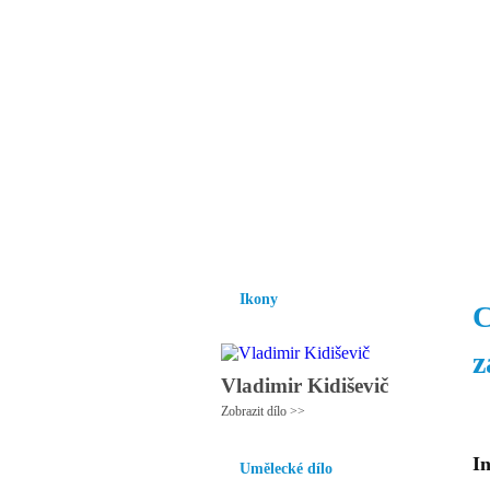
Vzrůst mravnosti a
nezbytnou podmínk
společnosti.
Úvod
Ikony
Hesychasmus
Umění
Ikony
C
z
Vladimir Kidiševič
Zobrazit dílo >>
In
Umělecké dílo