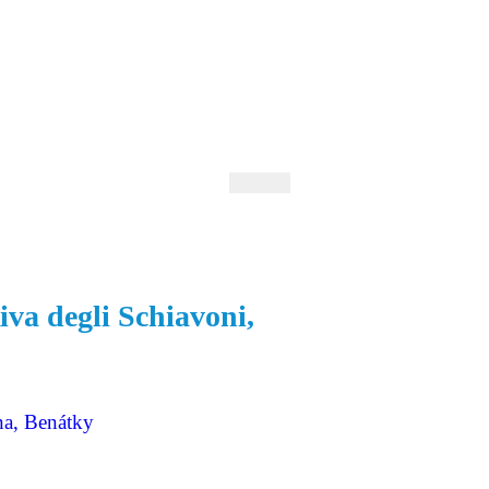
 Andrejev
Fond Daniila Andrejeva
oručujeme
Naše knihovna
iva degli Schiavoni,