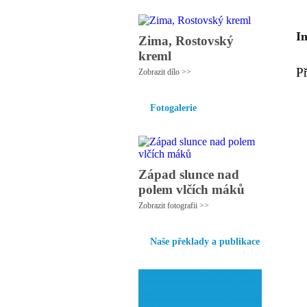
I
Zima, Rostovský
kreml
P
Zobrazit dílo >>
Fotogalerie
Západ slunce nad
polem vlčích máků
Zobrazit fotografii >>
Naše překlady a publikace