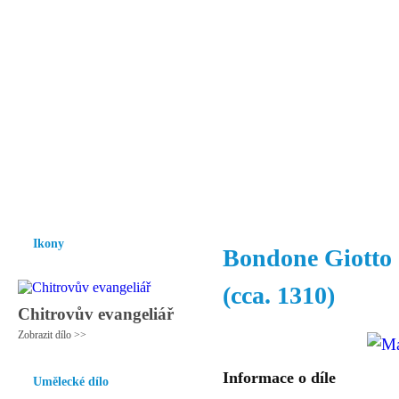
Vzrůst mravnosti a morálky je
nezbytnou podmínkou rozvoje
společnosti.
Úvod
Ikony
Hesychasmus
Umění
Knihovna
Hudba
Fot
Ikony
Bondone Giotto 
(cca. 1310)
Chitrovův evangeliář
Zobrazit dílo >>
Informace o díle
Umělecké dílo