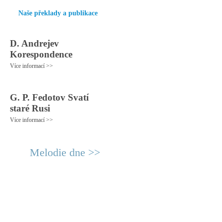
Naše překlady a publikace
D. Andrejev
Korespondence
Více informací >>
G. P. Fedotov Svatí
staré Rusi
Více informací >>
Melodie dne >>
© 2011 Rodon.CZ
Hlavní stránka
|
Knihovna
|
Uměn
Všechna práva vyhrazena
Podmínky užití
|
Mapa stránek
|
Kont