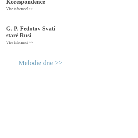
Korespondence
Více informací >>
G. P. Fedotov Svatí
staré Rusi
Více informací >>
Melodie dne >>
© 2011 Rodon.CZ
Hlavní stránka
|
Knihovna
|
Uměn
Všechna práva vyhrazena
Podmínky užití
|
Mapa stránek
|
Kont