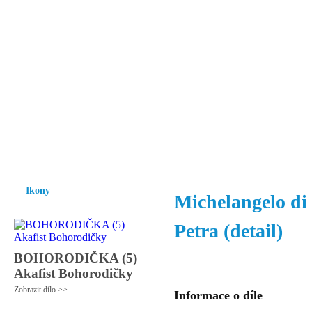
Vzrůst mravnosti a morálky je
nezbytnou podmínkou rozvoje
společnosti.
Úvod
Ikony
Hesychasmus
Umění
Knihovna
Hudba
Fot
Ikony
Michelangelo di
Petra (detail)
BOHORODIČKA (5)
Akafist Bohorodičky
Zobrazit dílo >>
Informace o díle