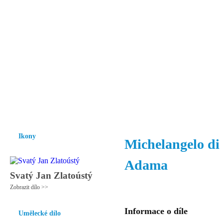
Vzrůst mravnosti a morálky je
nezbytnou podmínkou rozvoje
společnosti.
Úvod
Ikony
Hesychasmus
Umění
Knihovna
Hudba
Fot
Ikony
Michelangelo di
Adama
Svatý Jan Zlatoústý
Zobrazit dílo >>
Informace o díle
Umělecké dílo