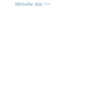
Melodie dne >>
© 2011 Rodon.CZ
Hlavní stránka
|
Knihovna
|
Uměn
Všechna práva vyhrazena
Podmínky užití
|
Mapa stránek
|
Kont