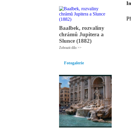
I
P
Baalbek, rozvaliny
chrámů Jupitera a
Slunce (1882)
Zobrazit dílo >>
Fotogalerie