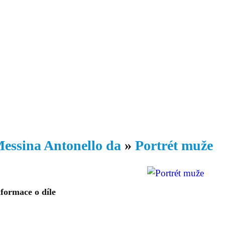
Daniil
 morálky je
ou rozvoje
Knihovna
Hudba
Fotogalerie
Videogalerie
Témata
Dop
essina Antonello da
»
Portrét muže
formace o díle