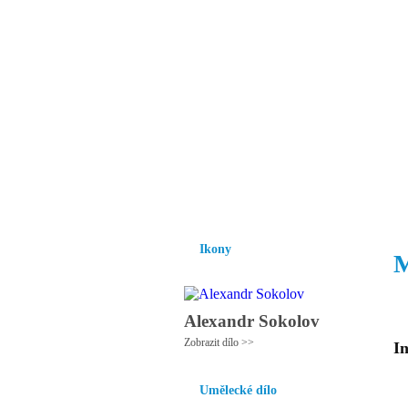
Vzrůst mravnosti a
nezbytnou podmínk
společnosti.
Úvod
Ikony
Hesychasmus
Umění
Ikony
M
Alexandr Sokolov
Zobrazit dílo >>
In
Umělecké dílo