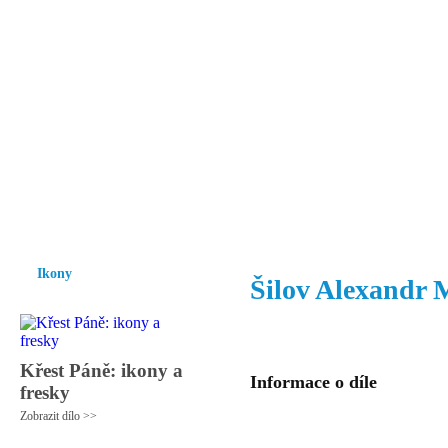
Vzrůst mravnosti a morálky je
nezbytnou podmínkou rozvoje
společnosti.
Úvod
Ikony
Hesychasmus
Umění
Knihovna
Hudba
Fot
Ikony
Šilov Alexandr 
Křest Páně: ikony a
Informace o díle
fresky
Zobrazit dílo >>