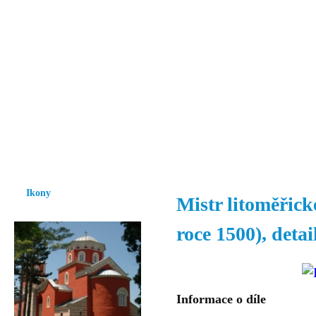
Vzrůst mravnosti a morálky je
nezbytnou podmínkou rozvoje
společnosti.
Úvod
Ikony
Hesychasmus
Umění
Knihovna
Hudba
Fot
Ikony
Mistr litoměřick
roce 1500), detai
Informace o díle