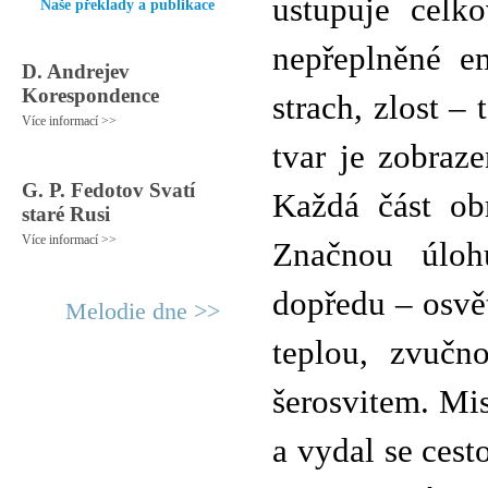
ustupuje celko
Naše překlady a publikace
nepřeplněné em
D. Andrejev
Korespondence
strach, zlost –
Více informací >>
tvar je zobraz
G. P. Fedotov Svatí
Každá část ob
staré Rusi
Více informací >>
Značnou úloh
dopředu – osvět
Melodie dne >>
teplou, zvučn
šerosvitem. Mis
a vydal se ces