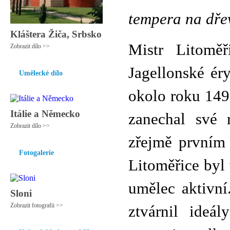
tempera na dře
Kláštera Žiča, Srbsko
Mistr Litoměř
Zobrazit dílo >>
Jagellonské ér
Umělecké dílo
okolo roku 1490
Itálie a Německo
zanechal své 
Zobrazit dílo >>
zřejmě prvním
Fotogalerie
Litoměřice byl
umělec aktivní
Sloni
Zobrazit fotografii >>
ztvárnil ideá