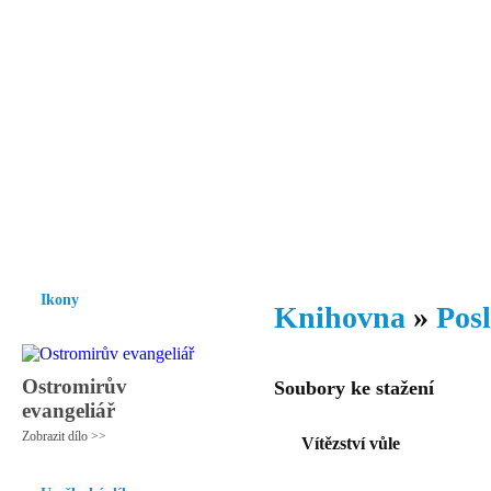
Vzrůst mravnosti a morálky je
nezbytnou podmínkou rozvoje
společnosti.
Úvod
Ikony
Hesychasmus
Umění
Knihovna
Hudba
Fot
Ikony
Knihovna
»
Pos
Ostromirův
Soubory ke stažení
evangeliář
Zobrazit dílo >>
Vítězství vůle