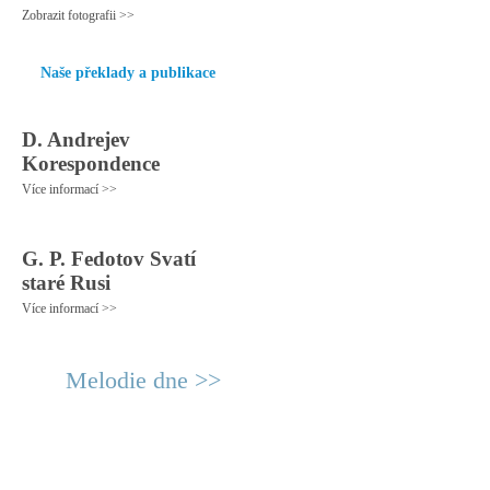
Zobrazit fotografii >>
Naše překlady a publikace
D. Andrejev
Korespondence
Více informací >>
G. P. Fedotov Svatí
staré Rusi
Více informací >>
Melodie dne >>
© 2011 Rodon.CZ
Hlavní stránka
|
Knihovna
|
Uměn