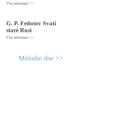
Více informací >>
G. P. Fedotov Svatí
staré Rusi
Více informací >>
Melodie dne >>
© 2011 Rodon.CZ
Hlavní stránka
|
Knihovna
|
Uměn
Všechna práva vyhrazena
Podmínky užití
|
Mapa stránek
|
Kont