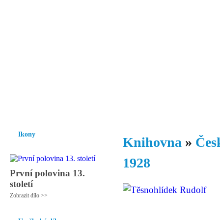
Vzrůst mravnosti a morálky je
nezbytnou podmínkou rozvoje
společnosti.
Úvod
Ikony
Hesychasmus
Umění
Knihovna
Hudba
Fot
Ikony
Knihovna
»
Česk
1928
První polovina 13.
století
Zobrazit dílo >>