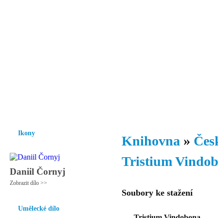
Vzrůst mravnosti a morálky je
nezbytnou podmínkou rozvoje
společnosti.
Úvod
Ikony
Hesychasmus
Umění
Knihovna
Hudba
Fot
Ikony
Knihovna
»
Česk
Tristium Vindo
Daniil Čornyj
Zobrazit dílo >>
Soubory ke stažení
Umělecké dílo
Tristium Vindobona