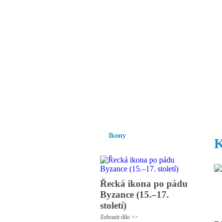
Vzrůst mravnosti a
nezbytnou podmínk
společnosti.
Úvod
Ikony
Hesychasmus
Umění
Ikony
K
Řecká ikona po pádu
Byzance (15.–17.
století)
Zobrazit dílo >>