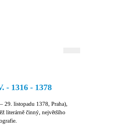
 Andrejev
Fond Daniila Andrejeva
oručujeme
Naše knihovna
. - 1316 - 1378
– 29. listopadu 1378, Praha),
ěž literárně činný, největšího
ografie.