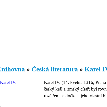
Daniil
 morálky je
ou rozvoje
Knihovna
Hudba
Fotogalerie
Videogalerie
Témata
Dop
nihovna
»
Česká literatura
»
Karel IV
Karel IV. (14. května 1316, Praha 
český král a římský císař; byl rovn
rozšíření se dočkala jeho vlastní bi